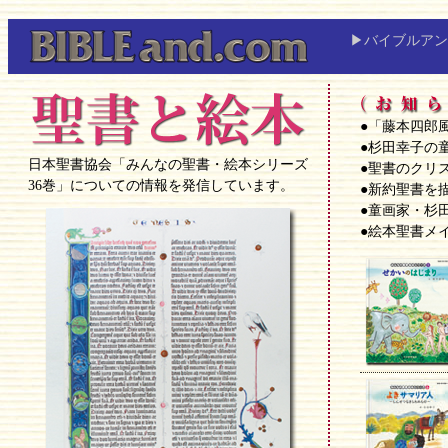
▶バイブルアン
●「藤本四郎風景
●杉田幸子の
日本聖書協会「みんなの聖書・絵本シリーズ
●聖書のクリ
36巻」についての情報を発信しています。
●新約聖書を
●童画家・杉
●絵本聖書メ