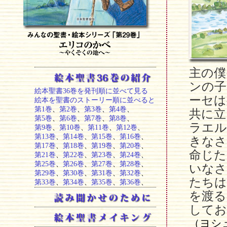
主の僕
ンの子
絵本聖書36巻を発刊順に並べて見る
ーセは
絵本を聖書のストーリー順に並べると
第1巻
、
第2巻
、
第3巻
、
第4巻
、
共に立
第5巻
、
第6巻
、
第7巻
、
第8巻
、
ラエル
第9巻
、
第10巻
、
第11巻
、
第12巻
、
第13巻
、
第14巻
、
第15巻
、
第16巻
、
きなさ
第17巻
、
第18巻
、
第19巻
、
第20巻
、
命じた
第21巻
、
第22巻
、
第23巻
、
第24巻
、
第25巻
、
第26巻
、
第27巻
、
第28巻
、
いなさ
第29巻
、
第30巻
、
第31巻
、
第32巻
、
たちは
第33巻
、
第34巻
、
第35巻
、
第36巻
、
を渡る
してお
（ヨシュ